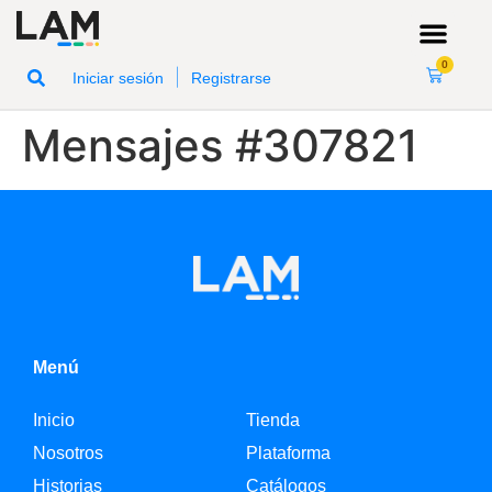
0
|
Iniciar sesión
Registrarse
Mensajes #307821
Menú
Inicio
Tienda
Nosotros
Plataforma
Historias
Catálogos