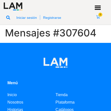
0
|
Iniciar sesión
Registrarse
Mensajes #307604
Menú
Inicio
Tienda
Nosotros
Plataforma
Historias
Catálogos