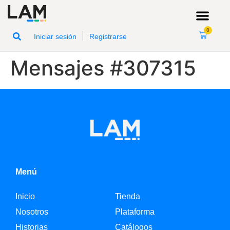
0
|
Iniciar sesión
Registrarse
Mensajes #307315
Menú
Inicio
Tienda
Nosotros
Plataforma
Historias
Catálogos