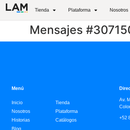
Tienda
Plataforma
Nosotros
Mensajes #30715
Menú
Dire
Av. 
Inicio
Tienda
Colo
Nosotros
Plataforma
+52 
Historias
Catálogos
Blog