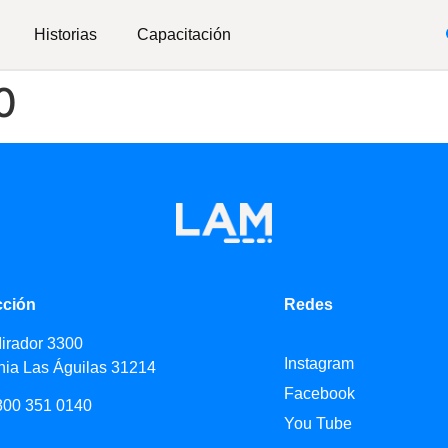
Historias
Capacitación
0
cción
Redes
Mirador 3300
Instagram
nia Las Águilas 31214
Facebook
800 351 0140
You Tube