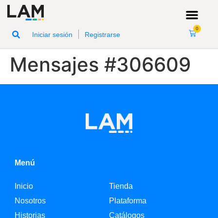
0
|
Iniciar sesión
Registrarse
Mensajes #306609
Menú
Inicio
Tienda
Nosotros
Plataforma
Historias
Catálogos