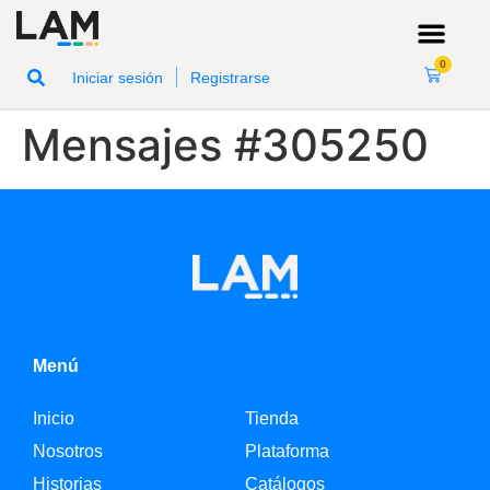
0
|
Iniciar sesión
Registrarse
Mensajes #305250
Menú
Inicio
Tienda
Nosotros
Plataforma
Historias
Catálogos