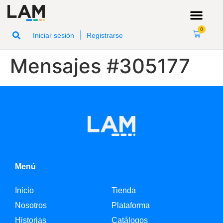
0
|
Iniciar sesión
Registrarse
Mensajes #305177
Menú
Inicio
Tienda
Nosotros
Plataforma
Historias
Catálogos