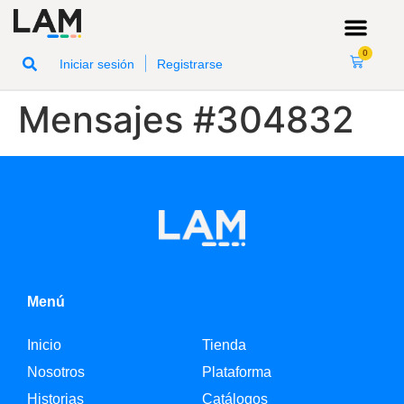
0
|
Iniciar sesión
Registrarse
Mensajes #304832
Menú
Inicio
Tienda
Nosotros
Plataforma
Historias
Catálogos