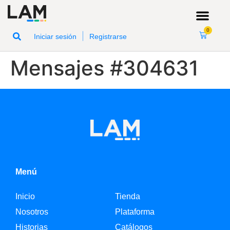
0
|
Iniciar sesión
Registrarse
Mensajes #304631
Menú
Inicio
Tienda
Nosotros
Plataforma
Historias
Catálogos