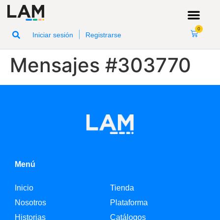
0
|
Iniciar sesión
Registrarse
Mensajes #303770
Menú
Inicio
Tienda
Nosotros
Plataforma
Historias
Catálogos