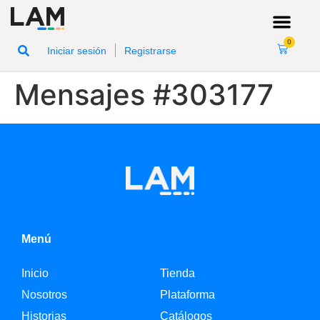
0
|
Iniciar sesión
Registrarse
Mensajes #303177
Menú
Inicio
Tienda
Nosotros
Plataforma
Historias
Catálogos