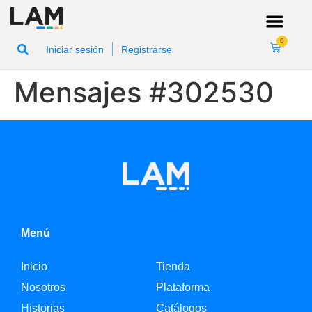
0
|
Iniciar sesión
Registrarse
Mensajes #302530
Menú
Inicio
Tienda
Nosotros
Plataforma
Historias
Catálogos