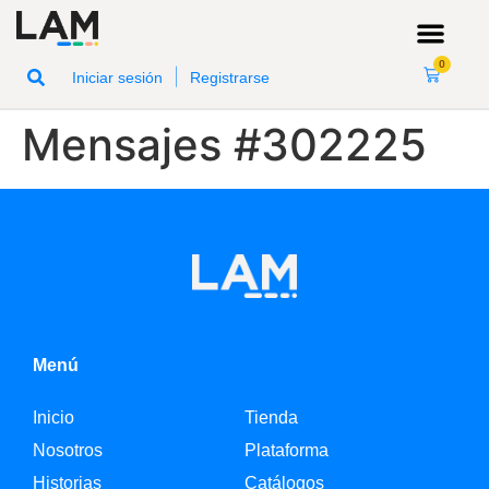
0
|
Iniciar sesión
Registrarse
Mensajes #302225
Menú
Inicio
Tienda
Nosotros
Plataforma
Historias
Catálogos