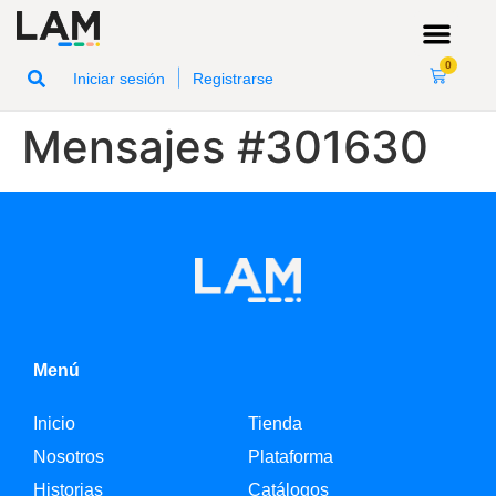
0
|
Iniciar sesión
Registrarse
Mensajes #301630
Menú
Inicio
Tienda
Nosotros
Plataforma
Historias
Catálogos