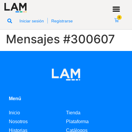
0
|
Iniciar sesión
Registrarse
Mensajes #300607
Menú
Inicio
Tienda
Nosotros
Plataforma
Historias
Catálogos