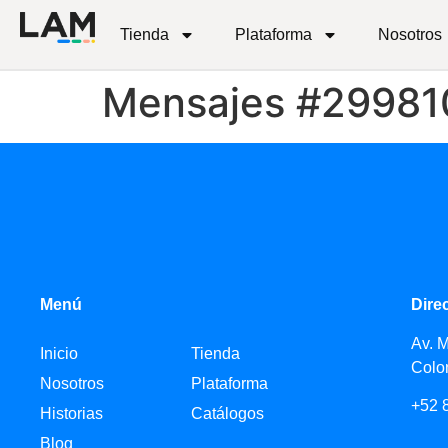
Tienda
Plataforma
Nosotros
Mensajes #29981
Menú
Dire
Av. 
Inicio
Tienda
Colo
Nosotros
Plataforma
+52 
Historias
Catálogos
Blog