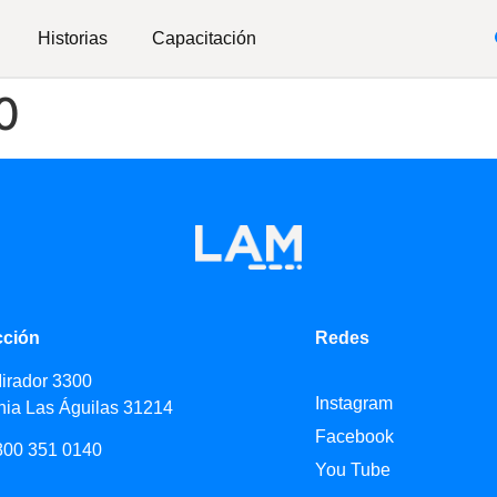
Historias
Capacitación
0
cción
Redes
Mirador 3300
Instagram
nia Las Águilas 31214
Facebook
800 351 0140
You Tube