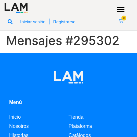
0
|
Iniciar sesión
Registrarse
Mensajes #295302
Menú
Inicio
Tienda
Nosotros
Plataforma
Historias
Catálogos