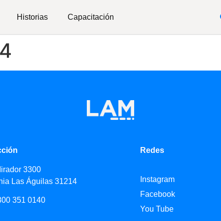
Historias
Capacitación
24
cción
Redes
Mirador 3300
Instagram
nia Las Águilas 31214
Facebook
800 351 0140
You Tube