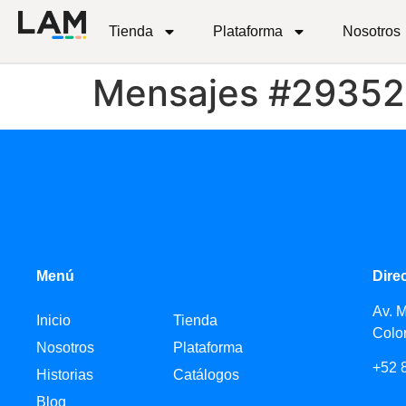
Tienda
Plataforma
Nosotros
Mensajes #2935
Menú
Dire
Av. 
Inicio
Tienda
Colo
Nosotros
Plataforma
+52 
Historias
Catálogos
Blog