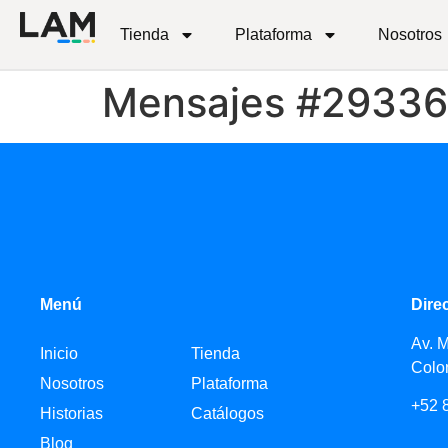
Tienda
Plataforma
Nosotros
Mensajes #2933
Menú
Dire
Av. 
Inicio
Tienda
Colo
Nosotros
Plataforma
+52 
Historias
Catálogos
Blog