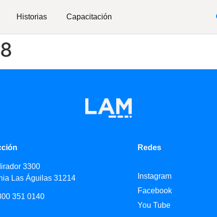
Historias
Capacitación
68
cción
Redes
Mirador 3300
Instagram
nia Las Águilas 31214
Facebook
800 351 0140
You Tube