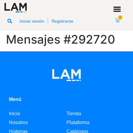
0
|
Iniciar sesión
Registrarse
Mensajes #292720
Menú
Inicio
Tienda
Nosotros
Plataforma
Historias
Catálogos