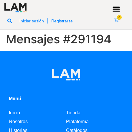
0
|
Iniciar sesión
Registrarse
Mensajes #291194
Menú
Inicio
Tienda
Nosotros
Plataforma
Historias
Catálogos