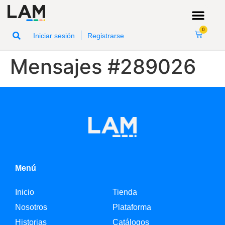
0
|
Iniciar sesión
Registrarse
Mensajes #289026
Menú
Inicio
Tienda
Nosotros
Plataforma
Historias
Catálogos