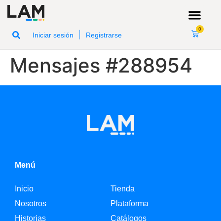
0
|
Iniciar sesión
Registrarse
Mensajes #288954
Menú
Inicio
Tienda
Nosotros
Plataforma
Historias
Catálogos