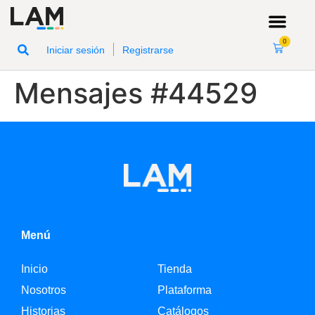
0
|
Iniciar sesión
Registrarse
Mensajes #44529
Menú
Inicio
Tienda
Nosotros
Plataforma
Historias
Catálogos