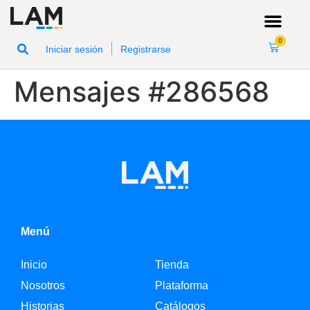
0
|
Iniciar sesión
Registrarse
Mensajes #286568
Menú
Inicio
Tienda
Nosotros
Plataforma
Historias
Catálogos