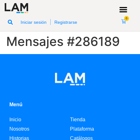
0
|
Iniciar sesión
Registrarse
Mensajes #286189
Menú
Inicio
Tienda
Nosotros
Plataforma
Historias
Catálogos