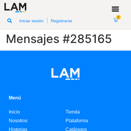
0
|
Iniciar sesión
Registrarse
Mensajes #285165
Menú
Inicio
Tienda
Nosotros
Plataforma
Historias
Catálogos