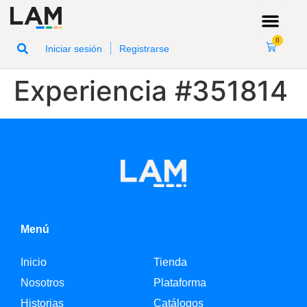
0
|
Iniciar sesión
Registrarse
Experiencia #351814
Menú
Inicio
Tienda
Nosotros
Plataforma
Historias
Catálogos