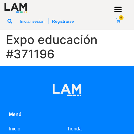
0
|
Iniciar sesión
Registrarse
Expo educación
#371196
Menú
Inicio
Tienda