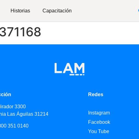
Historias
Capacitación
#371168
cción
Redes
Mirador 3300
Instagram
nia Las Águilas 31214
Facebook
800 351 0140
You Tube