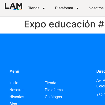
Tienda
Plataforma
Nosotros
Expo educación 
Menú
Dire
Av. 
Inicio
Tienda
Colo
Nosotros
Plataforma
+52 
Historias
Catálogos
Blog