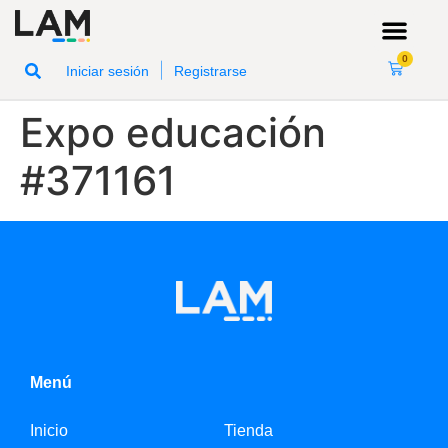
0
|
Iniciar sesión
Registrarse
Expo educación
#371161
Menú
Inicio
Tienda