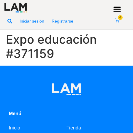
0
|
Iniciar sesión
Registrarse
Expo educación
#371159
Menú
Inicio
Tienda