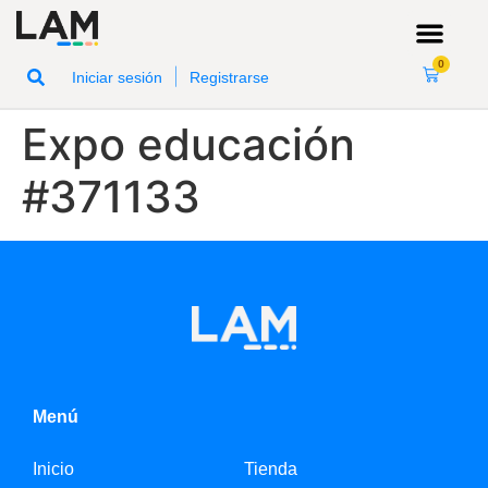
0
|
Iniciar sesión
Registrarse
Expo educación
#371133
Menú
Inicio
Tienda