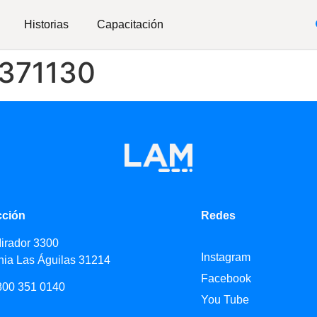
Historias
Capacitación
#371130
cción
Redes
Mirador 3300
Instagram
nia Las Águilas 31214
Facebook
800 351 0140
You Tube