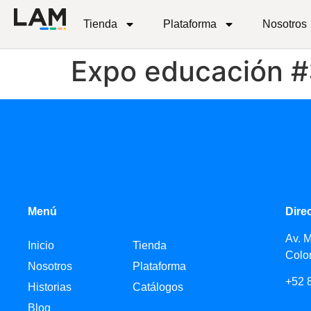
Tienda
Plataforma
Nosotros
Expo educación 
Menú
Dire
Av. 
Inicio
Tienda
Colo
Nosotros
Plataforma
+52 
Historias
Catálogos
Blog