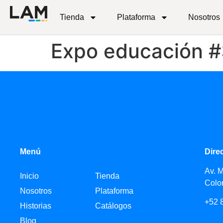
Tienda
Plataforma
Nosotros
Expo educación 
Menú
Dire
Av. 
Inicio
Tienda
Colo
Nosotros
Plataforma
+52 
Historias
Catálogos
Blog