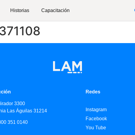
Historias
Capacitación
#371108
cción
Redes
Mirador 3300
Instagram
nia Las Águilas 31214
Facebook
800 351 0140
You Tube