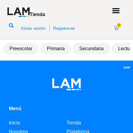
Tienda
0
|
Iniciar sesión
Registrarse
Preescolar
Primaria
Secundaria
Lectur
MXN
Menú
Inicio
Tienda
Nosotros
Plataforma